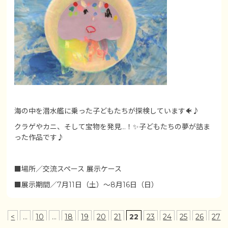
海の中を潜水艦に乗った子どもたちが探検しています🐠♪
クラゲやカニ、そして宝物を発見…！✨子どもたちの夢が詰ま
った作品です♪
■場所／交流スペース 展示ケース
■展示期間／7月11日（土）～8月16日（日）
<
...
10
...
18
19
20
21
22
23
24
25
26
27