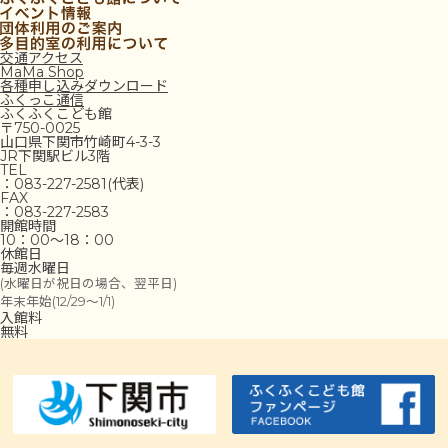
交通アクセス
MaMa Shop
各種申し込みダウンロード
ふくっこ通信
ふくふくこども館
〒750-0025
山口県下関市竹崎町4-3-3
JR下関駅ビル3階
TEL
：083-227-2581(代表)
FAX
：083-227-2583
開館時間
10：00～18：00
休館日
毎週水曜日
(水曜日が祝日の場合、翌平日)
年末年始(12/29～1/1)
入館料
無料