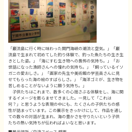
「巌流島に行く時に味わった関門海峡の潮流と空気。」「巌
流島で生まれて初めてした釣り体験で、釣った魚たちの生き生
きとした姿。」「海にすむ生き物への畏怖の気持ち。」「お
世話になった漁師さんへの憧れの気持ち。」「飼っているイソ
ガニの愛おしさ。」「画家の先生や美術館の学芸員さんに見
せてもらった海の絵のすばらしさ。」「海洋ゴミが、生き物を
苦しめることがないように願う気持ち。」
子供たちはこれまで、数多くの心揺さぶる体験をし、海に関
するイメージを膨らませてきました。一見して「これは
何？」と思うような表現の中にも、たくさんの子供たちの感
性が詰まっています。この展示をきっかけにして、作品を通し
ての数々の対話が生まれ、海の豊かさを守りたいという子供
たちの熱い気持ちが伝わればよいなと思います。