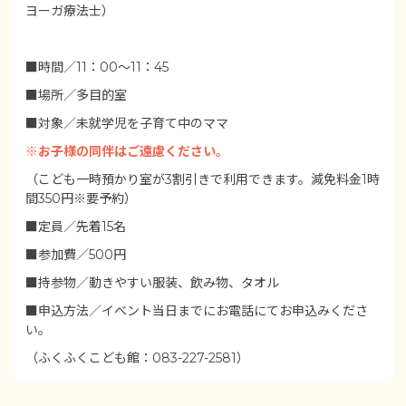
ヨーガ療法士）
■時間／11：00～11：45
■場所／多目的室
■対象／未就学児を子育て中のママ
※お子様の同伴はご遠慮ください。
（こども一時預かり室が3割引きで利用できます。減免料金1時
間350円※要予約）
■定員／先着15名
■参加費／500円
■持参物／動きやすい服装、飲み物、タオル
■申込方法／イベント当日までにお電話にてお申込みくださ
い。
（ふくふくこども館：083-227-2581）