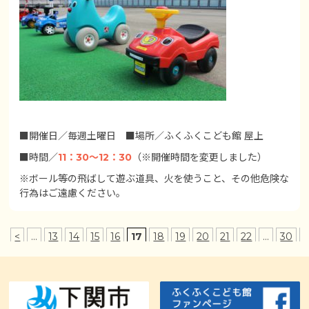
■開催日／毎週土曜日 ■場所／ふくふくこども館 屋上
■時間／
11：30～12：30
（※開催時間を変更しました）
※ボール等の飛ばして遊ぶ道具、火を使うこと、その他危険な
行為はご遠慮ください。
<
...
13
14
15
16
17
18
19
20
21
22
...
30
..